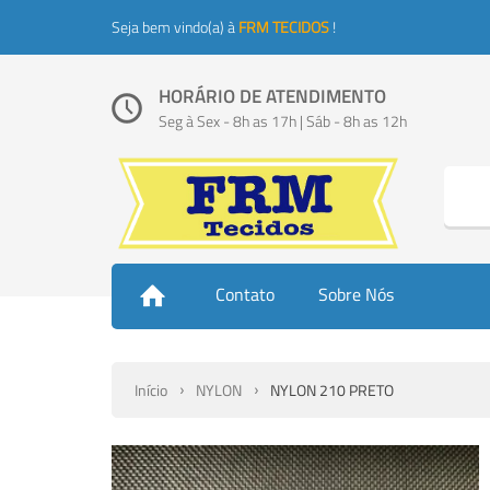
Seja bem vindo(a) à
FRM TECIDOS
!
HORÁRIO DE ATENDIMENTO
Seg à Sex - 8h as 17h | Sáb - 8h as 12h
Contato
Sobre Nós
Início
NYLON
NYLON 210 PRETO