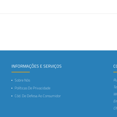
INFORMAÇÕES E SERVIÇOS
C
Ru
Sobre Nós
Te
Políticas De Privacidade
Wh
Cód. De Defesa Ao Consumidor
Em
CN