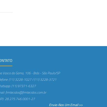
ONTATO
a Vasco da Gama, 106 - Brás - São Paulo/SP
lefone: (11) 3228-1027 / (11) 3228-3721
atsapp: (11) 97371-6327
ail: frmtecidos@frmtecidos.com.br
PJ: 28.275.746.0001-27
Envie-Nos Um Email >>